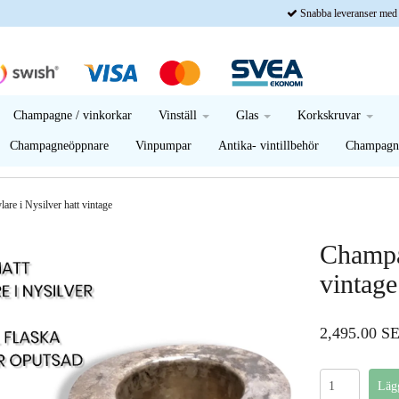
Snabba leveranser med
Champagne / vinkorkar
Vinställ
Glas
Korkskruvar
Champagneöppnare
Vinpumpar
Antika- vintillbehör
Champagne
re i Nysilver hatt vintage
Champa
vintage
2,495.00 S