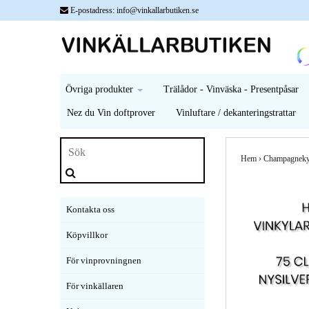
E-postadress:
info@vinkallarbutiken.se
Övriga produkter
Trälådor - Vinväska - Presentpåsar
Nez du Vin doftprover
Vinluftare / dekanteringstrattar
Hem
›
Champagnekyla
Kontakta oss
Köpvillkor
För vinprovningnen
För vinkällaren