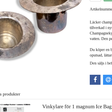
Artikelnumme
Läcker champa
tillverkad i n
Champagnekyla
vatten. Den p
Du köper en b
oputsad, lätta
Den säljs i bef
a produkter
Vinkylare för 1 magnum Ice Bag