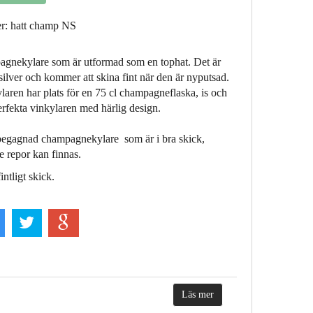
r: hatt champ NS
gnekylare som är utformad som en tophat. Det är
ysilver och kommer att skina fint när den är nyputsad.
ren har plats för en 75 cl champagneflaska, is och
erfekta vinkylaren med härlig design.
egagnad champagnekylare som är i bra skick,
re repor kan finnas.
intligt skick.
Läs mer