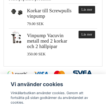
Korkar till Screwpulls
Läs mer
vinpump
79.00 SEK
Vinpump Vacuvin
Läs mer
metall med 2 korkar
och 2 hällpipar
350.00 SEK
Vi använder cookies
Vinkällarbutiken använder cookies. Genom att
fortsätta på sidan godkänner du användandet av
cookies.
Ångra köp
Le Creuset - Screwpull
Blomus
Pulltex
Vinbouque