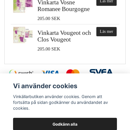
Vinkarta Vosne
Läs mer
Romanee Bourgogne
205.00 SEK
Vinkarta Vougeot och
Läs mer
Clos Vougeot
205.00 SEK
Vi använder cookies
Vinkällarbutiken använder cookies. Genom att
fortsätta på sidan godkänner du användandet av
cookies.
Ångra köp
Le Creuset - Screwpull
Blomus
Pulltex
Vinbouque
Antika vinkylare
Godkänn alla