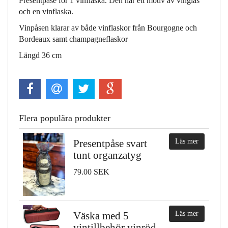
Presentpåse för 1 vinflaska. Den har ett motiv av vinglas
och en vinflaska.
Vinpåsen klarar av både vinflaskor från Bourgogne och
Bordeaux samt champagneflaskor
Längd 36 cm
Flera populära produkter
Presentpåse svart
Läs mer
tunt organzatyg
79.00 SEK
Väska med 5
Läs mer
vintillbehör vinröd