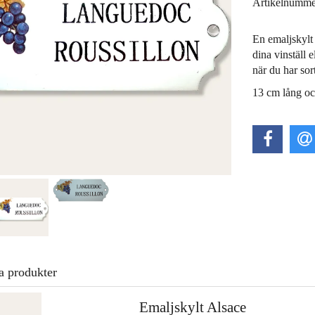
Artikelnumme
En emaljskylt
dina vinställ e
när du har sor
13 cm lång o
a produkter
Emaljskylt Alsace