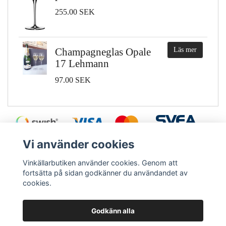
255.00 SEK
Champagneglas Opale
Läs mer
17 Lehmann
97.00 SEK
Vi använder cookies
Vinkällarbutiken använder cookies. Genom att
fortsätta på sidan godkänner du användandet av
cookies.
Ångra köp
Le Creuset - Screwpull
Blomus
Pulltex
Vinbouque
Antika vinkylare
Godkänn alla